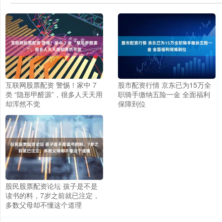
互联网股票配资 警惕！家中 7
股市配资行情 京东已为15万全
类 “隐形甲醛源”，很多人天天用
职骑手缴纳五险一金 全面福利
却浑然不觉
保障到位
股民股票配资论坛 孩子是不是
读书的料，7岁之前就已注定，
多数父母却不懂这个道理