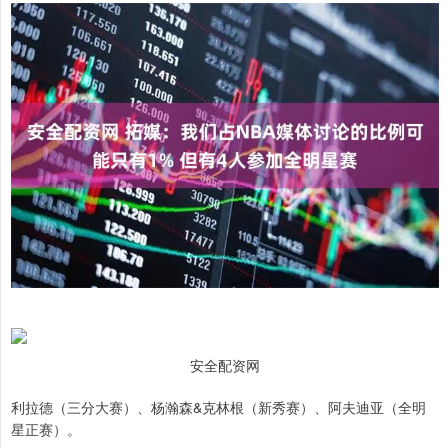
安全配资网
利拉德（三分大赛）、杨瀚森&克林根（新秀赛）、阿夫迪亚（全明
星正赛）。