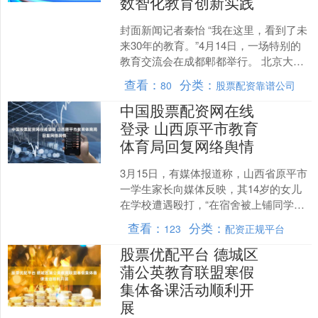
数智化教育创新实践
封面新闻记者秦怡 “我在这里，看到了未
来30年的教育。”4月14日，一场特别的
教育交流会在成都郫都举行。 北京大学
教育学院国际学校运营与管理研修班访
查看：
分类：
80
股票配资靠谱公司
问团一行走进....
中国股票配资网在线
登录 山西原平市教育
体育局回复网络舆情
3月15日，有媒体报道称，山西省原平市
一学生家长向媒体反映，其14岁的女儿
在学校遭遇殴打，“在宿舍被上铺同学猛
踩头部”，产生了一定的后遗症状。 15日
查看：
分类：
123
配资正规平台
深夜，原平....
股票优配平台 德城区
蒲公英教育联盟寒假
集体备课活动顺利开
展