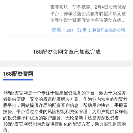
素养领航、研备赋能。2月4日股票优配
平台，德城区蒲公英教育联盟大单元整
体教学设计暨寒假集体备课活动在德州
市实验小学举行。 联盟各成员校骨干教
查看：
分类：
204
股票配资靠谱公司
师齐聚，紧扣新课标要....
168配资官网文章已加载完成
168配资官网
168配资官网是一个专注于股票配资服务的平台，致力于为投资
者提供便捷、安全的股票配资解决方案。作为业内知名的配资炒
股平台，网站提供详尽的配资开户信息，帮助用户快速上手股票
投资。平台通过专业的风险控制和资金管理，为用户提供多样化
的投资选择和优质的客户服务。无论是新手还是资深投资者，
168配资官网都能为您提供定制化的配资方案，助力实现财富增
值。