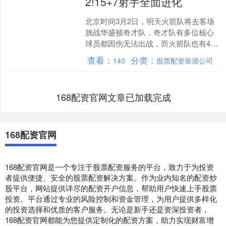
2!15+7射手全面进化
北京时间3月2日，明天火箭队将去客场
挑战华盛顿奇才队，奇才队有多位核心
球员都因伤无法出战，而火箭队也有4人
不能打。本场比赛，火箭队的中锋亚当
查看：
分类：
140
股票配资靠谱公司
斯和后卫范弗里特赛季....
168配资官网文章已加载完成
168配资官网
168配资官网是一个专注于股票配资服务的平台，致力于为投资
者提供便捷、安全的股票配资解决方案。作为业内知名的配资炒
股平台，网站提供详尽的配资开户信息，帮助用户快速上手股票
投资。平台通过专业的风险控制和资金管理，为用户提供多样化
的投资选择和优质的客户服务。无论是新手还是资深投资者，
168配资官网都能为您提供定制化的配资方案，助力实现财富增