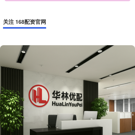
关注 168配资官网