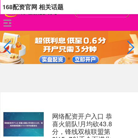
168配资官网 相关话题
网络配资开户入口 恭
喜火箭队!月均砍43.8
分，锋线双核联盟第