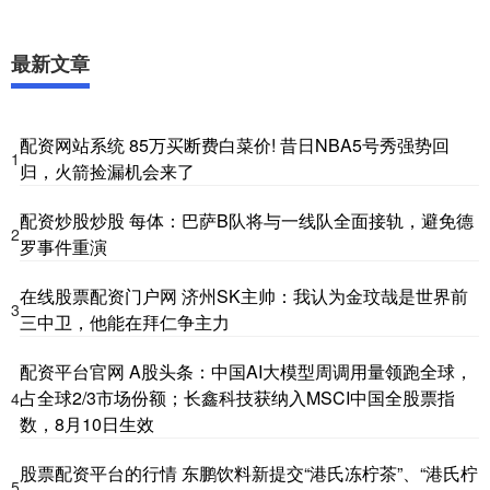
最新文章
配资网站系统 85万买断费白菜价! 昔日NBA5号秀强势回
1
归，火箭捡漏机会来了
配资炒股炒股 每体：巴萨B队将与一线队全面接轨，避免德
2
罗事件重演
在线股票配资门户网 济州SK主帅：我认为金玟哉是世界前
3
三中卫，他能在拜仁争主力
配资平台官网 A股头条：中国AI大模型周调用量领跑全球，
占全球2/3市场份额；长鑫科技获纳入MSCI中国全股票指
4
数，8月10日生效
股票配资平台的行情 东鹏饮料新提交“港氏冻柠茶”、“港氏柠
5